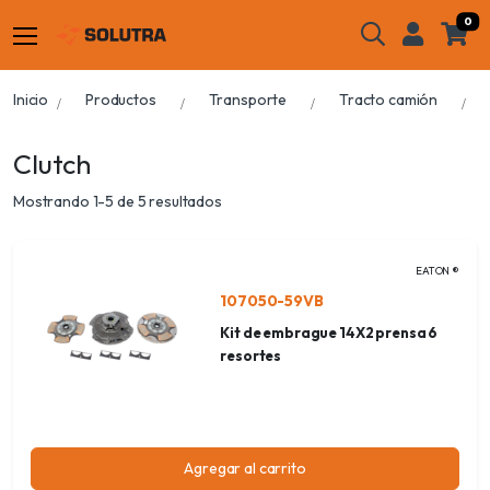
0
Inicio
Productos
Transporte
Tracto camión
Clutch
Mostrando 1-5 de 5 resultados
EATON ®
107050-59VB
Kit de embrague 14X2 prensa 6
resortes
Agregar al carrito