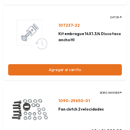
EATON ®
107237-22
Kit embrague 14X1.3/4 Disco taco
ancho HI
Agregar al carrito
BORG WARNER®
1090-29650-01
Fan clutch 2 velocidades