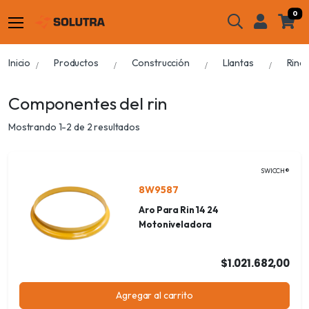
0
Inicio
Productos
Construcción
Llantas
Rine
Componentes del rin
Mostrando 1-2 de 2 resultados
SWICCH®
8W9587
Aro Para Rin 14 24
Motoniveladora
$1.021.682,00
Agregar al carrito