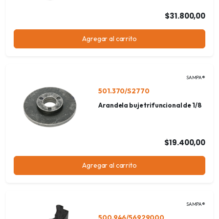
$31.800,00
Agregar al carrito
SAMPA®
501.370/S2770
Arandela buje trifuncional de 1/8
$19.400,00
Agregar al carrito
SAMPA®
500.946/56929000