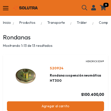
0
Inicio
Productos
Transporte
Tráiler
Compon
Rondanas
Mostrando 1-13 de 13 resultados
HENDRICKSON®
S20924
Rondana suspensión neumática
HT300
$100.400,00
Agregar al carrito