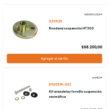
HENDRICKSON®
S20925
Rondana suspensión HT300
$98.200,00
Agregar al carrito
AMPRO®
N100519-001
Kit arandela y tornillo suspensión
neumática