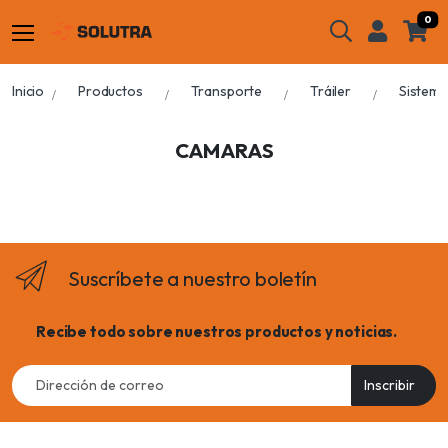
0
Inicio
Productos
Transporte
Tráiler
Sistema
CAMARAS
Suscríbete a nuestro boletín
Recibe todo sobre nuestros productos y noticias.
Email
Inscribir
address