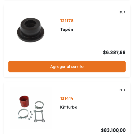
PAI®
121178
Tapón
$6.387,69
Agregar al carrito
PAI®
131414
Kit turbo
$83.100,00