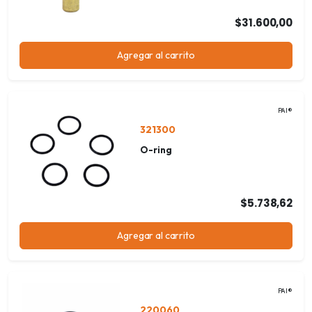
$31.600,00
Agregar al carrito
PAI®
321300
O-ring
$5.738,62
Agregar al carrito
PAI®
220060