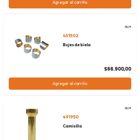
Agregar al carrito
PAI®
451502
Bujes de biela
$66.900,00
Agregar al carrito
PAI®
491950
Camisilla