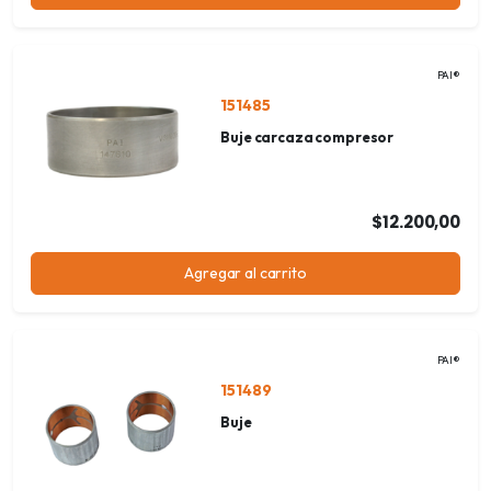
PAI®
151485
Buje carcaza compresor
$12.200,00
Agregar al carrito
PAI®
151489
Buje