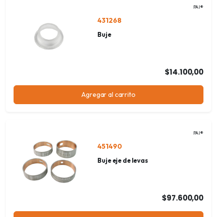
PAI®
431268
Buje
$14.100,00
Agregar al carrito
PAI®
451490
Buje eje de levas
$97.600,00