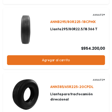
ANNAITE®
ANNB295/80R225-18CPMX
Llanta 295/80R22.5/18 366 T
$954.200,00
Agregar al carrito
ANNAITE®
ANN385/65R225-20CPDL
Llanta para tractocamión
direccional