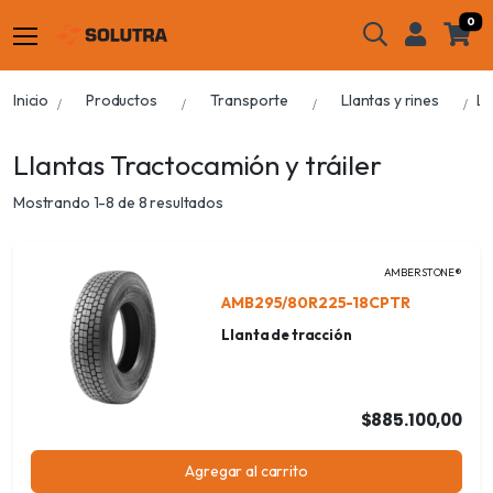
0
Inicio
Productos
Transporte
Llantas y rines
Ll
Llantas Tractocamión y tráiler
Mostrando 1-8 de 8 resultados
AMBERSTONE®
AMB295/80R225-18CPTR
Llanta de tracción
$885.100,00
Agregar al carrito