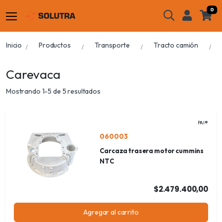
0
Inicio
Productos
Transporte
Tracto camión
Carevaca
Mostrando 1-5 de 5 resultados
PAI®
060003
Carcaza trasera motor cummins
NTC
$2.479.400,00
Agregar al carrito