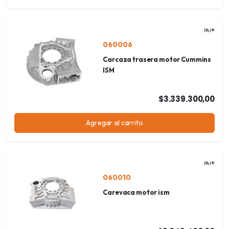
PAI®
060006
Carcaza trasera motor Cummins
ISM
$3.339.300,00
Agregar al carrito
PAI®
060010
Carevaca motor ism