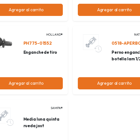
Agregar al carrito
Agregar al carrito
HOLLAND®
NAT
PH775-01552
0518-APERB
Enganche de tiro
Perno enganc
botella lam 1/
Agregar al carrito
Agregar al carrito
SAMPA®
Media luna quinta
rueda jost