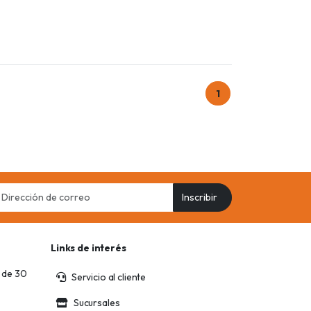
1
il
Inscribir
ress
Links de interés
 de 30
Servicio al cliente
Sucursales