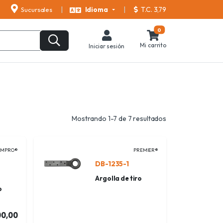
T.C. 3,79
Sucursales
Idioma
0
Mi carrito
Iniciar sesión
Mostrando 1-7 de 7 resultados
AMPRO®
PREMIER®
DB-1235-1
Argolla de tiro
o
00,00