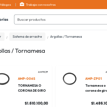
tálogos
Trabaja con nosotros
orías
r
Sistema de arrastre
Argollas / Tornamesa
llas / Tornamesa
AMPRO®
AMP-006S
AMP-ZP01
TORNAMESA O
Tornamesa o
CORONA DE GIRO
corona de gir
$1.610.100,00
$1.486.1