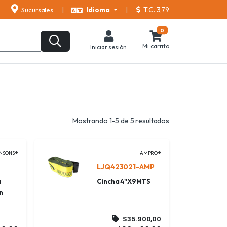
T.C. 3,79
Sucursales
Idioma
0
Mi carrito
Iniciar sesión
Mostrando 1-5 de 5 resultados
NSONS®
AMPRO®
LJQ423021-AMP
a
Cincha 4''X9MTS
n
$35.900,00