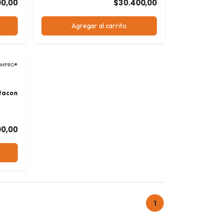
00,00
$30.400,00
Agregar al carrito
AMPRO®
tacon
00,00
1