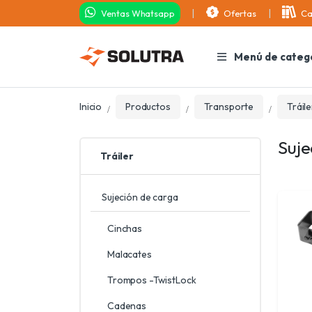
Ventas Whatsapp
Ofertas
Ca
Menú de categ
Inicio
Productos
Transporte
Tráile
Suje
Tráiler
Sujeción de carga
Cinchas
Malacates
Trompos -TwistLock
Cadenas