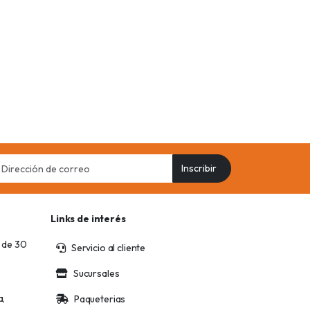
il
Inscribir
ress
Links de interés
 de 30
Servicio al cliente
Sucursales
a,
Paqueterias