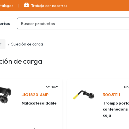
tálogos
Trabaja con nosotros
orías
r
Sujeción de carga
ción de carga
AMPRO®
MA
JJQ1820-AMP
300.511.1
Malacate soldable
Trompo port
contenedor si
caja