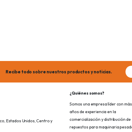
Ema
Recibe todo sobre nuestros productos y noticias.
add
¿Quiénes somos?
Somos una empresa líder con más
años de experiencia en la
comercialización y distribución de
o, Estados Unidos, Centro y
repuestos para maquinaria pesad