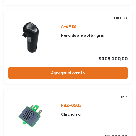
FULLER®
A-6918
Pera doble botón gris
$305.200,00
Agregar al carrito
PAI®
FBZ-0505
Chicharra