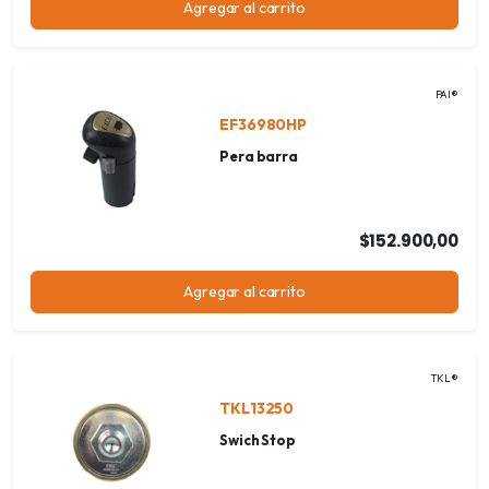
Agregar al carrito
PAI®
EF36980HP
Pera barra
$152.900,00
Agregar al carrito
TKL®
TKL13250
Swich Stop