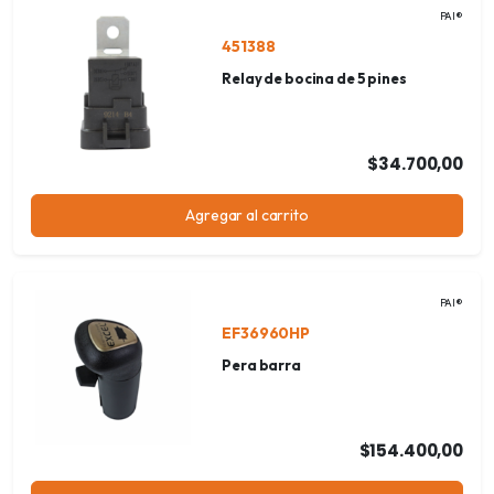
PAI®
451388
Relay de bocina de 5 pines
$34.700,00
Agregar al carrito
PAI®
EF36960HP
Pera barra
$154.400,00